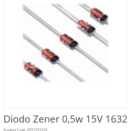
Diodo Zener 0,5w 15V 1632
Product Code: Z0515V1632