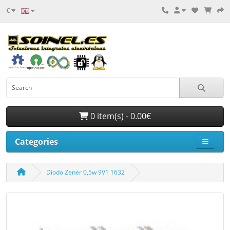
€
0 item(s) - 0.00€
Categories
Diodo Zener 0,5w 9V1 1632