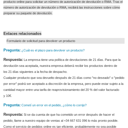
producto online para solicitar un número de autorización de devolución o RMA. Tras el
número de autorización de devolución o RMA, recibirá las instrucciones sobre cómo
preparar su paquete de devolución.
Enlaces relacionados
Formulario de solicitud para devolver un producto
Pregunta:
¿Cuál es el plazo para devolver un producto?
Respuesta:
La empresa tiene una política de devoluciones de
21 días.
Para que la
devolución sea aceptada, nuestra empresa deberá recibir los productos dentro de
los
21 días siguientes
a la fecha de despacho.
Cualquier producto que sea devuelto después de
21 días como
"no deseado" o "pedido
por error" podrá ser aceptado a discreción de la empresa, pero puede estar sujeto a la
cantidad mayor entre una tarifa de reaprovisionamiento del 20 % del valor facturado
y
10
€.
Pregunta:
Cometí un error en el pedido, ¿cómo lo corrijo?
Respuesta:
Si se da cuenta de que ha cometido un error después de hacer el
pedido, llame a nuestro equipo de ventas al
+34 667 631 096 lo más pronto posible.
Como el servicio de pedidos online es tan eficiente, probablemente no sea posible